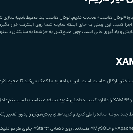
درباره «لوکال هاست» صحبت کنیم. لوکال هاست یک محیط شبیه‌سازی 
اجرا کنید. این یعنی به جای اینکه سایت شما روی اینترنت قرار بگیر
 آزمایش و یادگیری عالی است، چون هیچ‌کس به جز شما به سایتتان دسترس
بزارها برای ساختن لوکال هاست است. این برنامه به ما کمک می‌کند تا محیط لاز
: ابتدا به سایت Apache Friends بروید و XAMPP را دانلود کنید. مطمئن شوید نسخه متناسب با سیستم‌
XA را نصب کنید. فقط چند مرحله ساده را طی کنید و گزینه‌های پیش‌فرض را بدون تغییر بگ
: در XAMPP، دو بخش اصلی که نیاز داریم «Apache» و «MySQL» هستند. روی دکمه‌ی «