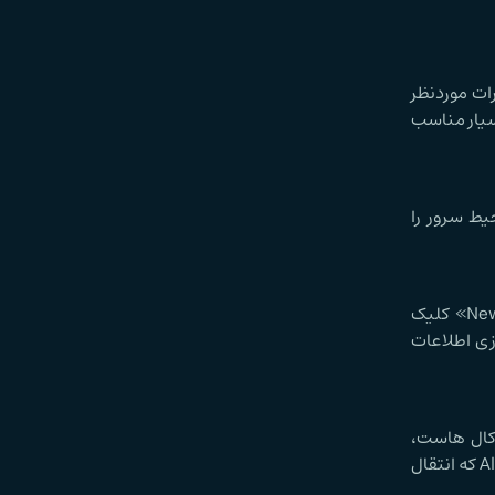
ات موردنظر
بسیار مناسب
ود. این برنامه‌ها محیط سرور را
برای ساختن پایگاه داده، بعد از اجرای XAMPP، به مرورگر خود بروید و localhost/phpmyadmin را وارد کنید. سپس روی «New» کلیک
اده برای ذخیره‌سازی اطلاعات
وکال هاست،
می‌توانید از ابزارهایی برای انتقال سایت به هاست واقعی استفاده کنید، مانند پلاگین Duplicator یا All-in-One WP Migration که انتقال