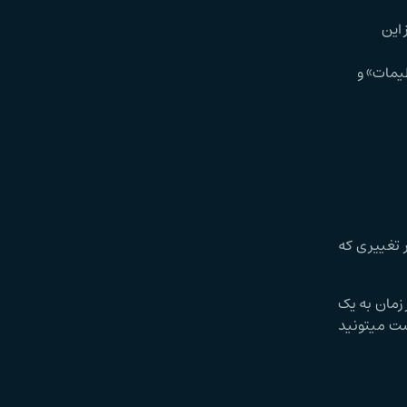
 این
ظیمات» و
 تغییری که
 زمان به یک
ست میتونید