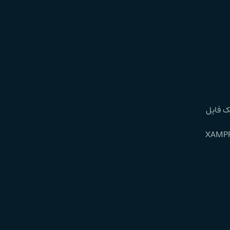
یک فایل
ده وردپرس را باز کنید و آن را در پوشه‌ی مخصوص XAMPP کپی کنید. به این صورت که به مسیر نصب XAMPP